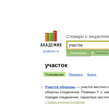
Словари и энциклоп
academic.ru
Толкования
Переводы
участок
Толкование
Перевод
Книги
Участок обороны
— участок местности
71
обороны соединения. Размеры У. о. зав
порядке соединения, характера местн
Словарь военных терминов