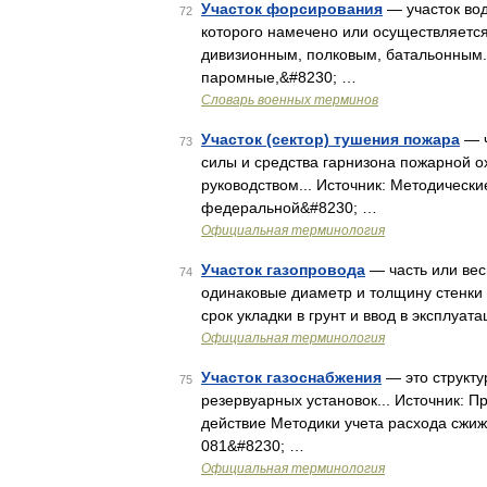
Участок форсирования
— участок во
72
которого намечено или осуществляетс
дивизионным, полковым, батальонным. 
паромные,&#8230; …
Словарь военных терминов
Участок (сектор) тушения пожара
— ч
73
силы и средства гарнизона пожарной 
руководством... Источник: Методическ
федеральной&#8230; …
Официальная терминология
Участок газопровода
— часть или вес
74
одинаковые диаметр и толщину стенки т
срок укладки в грунт и ввод в эксплуа
Официальная терминология
Участок газоснабжения
— это структ
75
резервуарных установок... Источник: П
действие Методики учета расхода сжиж
081&#8230; …
Официальная терминология