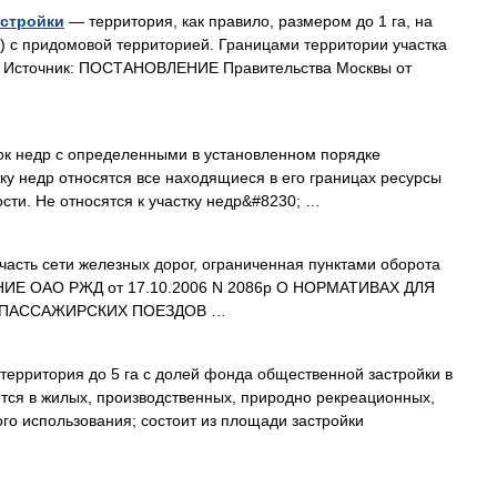
астройки
— территория, как правило, размером до 1 га, на
) с придомовой территорией. Границами территории участка
.. Источник: ПОСТАНОВЛЕНИЕ Правительства Москвы от
к недр с определенными в установленном порядке
ку недр относятся все находящиеся в его границах ресурсы
сти. Не относятся к участку недр&#8230; …
асть сети железных дорог, ограниченная пунктами оборота
ЕНИЕ ОАО РЖД от 17.10.2006 N 2086р О НОРМАТИВАХ ДЛЯ
 ПАССАЖИРСКИХ ПОЕЗДОВ …
ерритория до 5 га с долей фонда общественной застройки в
ся в жилых, производственных, природно рекреационных,
го использования; состоит из площади застройки