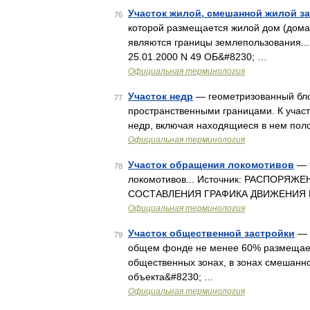
Участок жилой, смешанной жилой з
76
которой размещается жилой дом (дома
являются границы землепользования.
25.01.2000 N 49 ОБ&#8230; …
Официальная терминология
Участок недр
— геометризованный бло
77
пространственными границами. К участ
недр, включая находящиеся в нем поло
Официальная терминология
Участок обращения локомотивов
— ч
78
локомотивов... Источник: РАСПОРЯЖ
СОСТАВЛЕНИЯ ГРАФИКА ДВИЖЕНИЯ
Официальная терминология
Участок общественной застройки
— т
79
общем фонде не менее 60% размещает
общественных зонах, в зонах смешанно
объекта&#8230; …
Официальная терминология