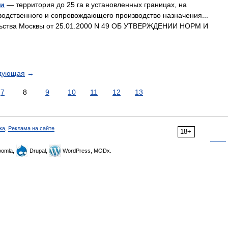
ки
— территория до 25 га в установленных границах, на
одственного и сопровождающего производство назначения...
ства Москвы от 25.01.2000 N 49 ОБ УТВЕРЖДЕНИИ НОРМ И
дующая
→
7
8
9
10
11
12
13
ка
,
Реклама на сайте
18+
omla,
Drupal,
WordPress, MODx.