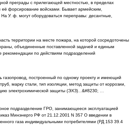
дной преграды с прилегающей местностью, в пределах
я её форсирование войсками. Бывает армейским,
На У. ф. могут оборудоваться переправы: десантные,
асть территории на месте пожара, на которой сосредоточены
охраны, объединенные поставленной задачей и единым
ие рекомендации по действиям подразделений
ь газопровод, построенный по одному проекту и имеющий
руб, марку стали, тип изоляции, метод защиты от коррозии,
тацию электрохимической защиты (ЭХЗ)...&#8230; …
урное подразделение ГРО, занимающееся эксплуатацией
риказ Минэнерго РФ от 21.12.2001 N 357 О введении в
енного газа индивидуальными потребителями (РД 153 39.4